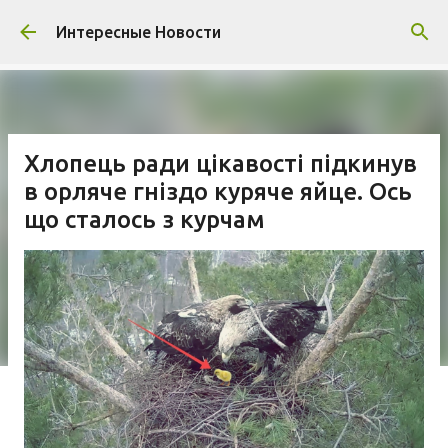
К основному контенту
Интересные Новости
Хлопець ради цікавості підкинув
в орляче гніздо куряче яйце. Ось
що сталось з курчам