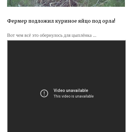
Фермер подложил куриное яйцо под орла!
Вот чем всё это обернулось для цыплёнка ...