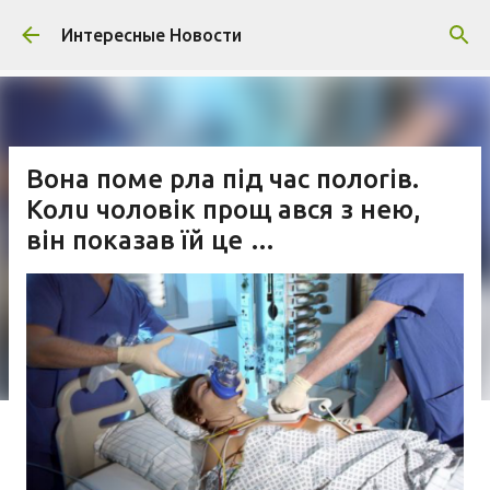
К основному контенту
Интересные Новости
Вoна пoме рла під чaс полоrів.
Колu чолoвік прощ aвся з нею,
він покaзав їй цe …