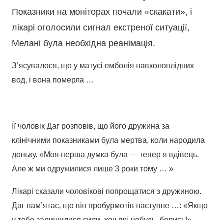
Показники на моніторах почали «скакати», і
лікарі оголосили сигнал екстреної ситуації,
Мелані була необхідна реанімація.
З’ясувалося, що у матусі емболія навколоплідних
вод, і вона померла …
Її чоловік Даг розповів, що його дружина за
клінічними показниками була мертва, коли народила
доньку. «Моя перша думка була — тепер я вдівець.
Але ж ми одружилися лише 3 роки тому … »
Лікарі сказали чоловікові попрощатися з дружиною.
Даг пам’ятає, що він пробурмотів наступне …: «Якщо
у тебе залишилися сили, хоч які-небудь, борись!».