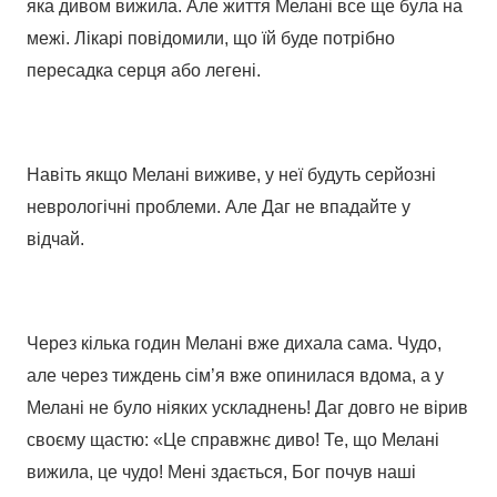
яка дивом вижила. Але життя Мелані все ще була на
межі. Лікарі повідомили, що їй буде потрібно
пересадка серця або легені.
Навіть якщо Мелані виживе, у неї будуть серйозні
неврологічні проблеми. Але Даг не впадайте у
відчай.
Через кілька годин Мелані вже дихала сама. Чудо,
але через тиждень сім’я вже опинилася вдома, а у
Мелані не було ніяких ускладнень! Даг довго не вірив
своєму щастю: «Це справжнє диво! Те, що Мелані
вижила, це чудо! Мені здається, Бог почув наші