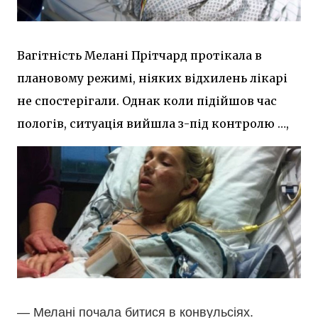
Вагітність Мелані Прітчард протікала в
плановому режимі, ніяких відхилень лікарі
не спостерігали. Однак коли підійшов час
пологів, ситуація вийшла з-під контролю …,
— Мелані почала битися в конвульсіях.