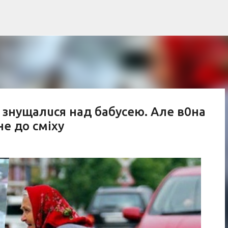
К основному контенту
u знyщалuся над бабyсею. Але в0на
не до сміxy