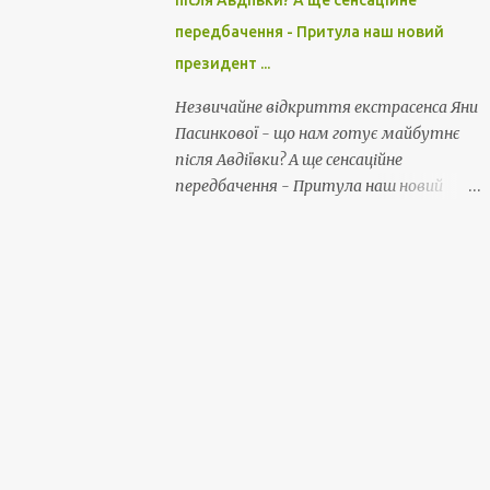
після Авдіївки? А ще сенсаційне
передбачення - Притула наш новий
президент ...
Незвичайне відкриття екстрасенса Яни
Пасинкової - що нам готує майбутнє
після Авдіївки? А ще сенсаційне
передбачення - Притула наш новий
президент ...