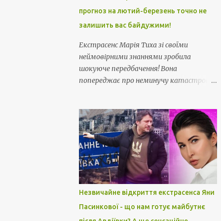
прогноз на лютий-березень точно не
залишить вас байдужими!
Екстрасенс Марія Тиха зі своїми
неймовірними знаннями зробила
шокуюче передбачення! Вона
попереджає про неминучу катастрофу
і хитрощі, які нависли над нами ... Звідти
нас чекає смертельна небезпека... Її
прогноз на лютий-березень точно не
залишить вас байдужими!
Незвичайне відкриття екстрасенса Яни
Пасинкової - що нам готує майбутнє