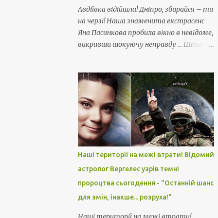
Авдіївка відійшла! Дніпро, збирайся – ти
на черзі! Наша знаменита екстрасенс
Яна Пасинкова пробила вікно в невідоме,
викривши шокуючу неправду ... Штати
зрадили!!
Наші території на межі втрати! Відомий
астролог Вергелес узрів темні
пророцтва сьогодення - "Останній шанс
для змін, інакше... розруха!"
Наші території на межі втрати!