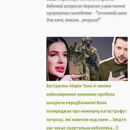
Відомий астролог Вергелес узрів темні
пророцтва сьогодення - "Останній шанс
для змін, інакше... розруха!"
Екстрасенс Марія Тиха зі своїми
неймовірними знаннями зробила
шокуюче передбачення! Вона
попереджає про неминучу катастрофу і
хитрощі, які нависли над нами ... Звідти
нас чекає смертельна небезпека... Її