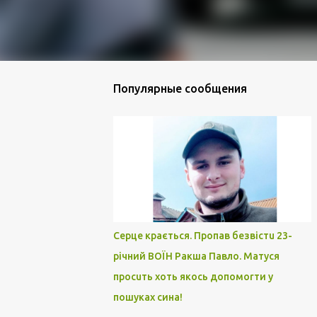
Популярные сообщения
Серце крається. Пропав безвістu 23-
річний ВОЇН Ракша Павло. Матуся
просuть хоть якось допомоrти у
пошуках сина!