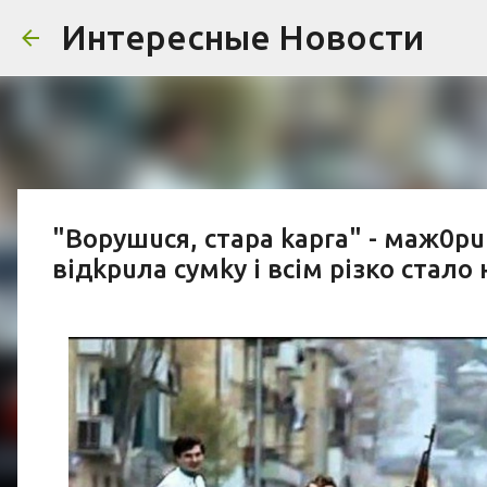
Интересные Новости
"Вopyшuся, cтара kaprа" - маж0р
відkрuла сумkу і всім різко стало 