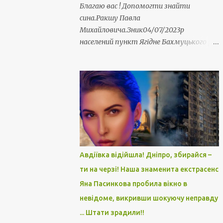
Благаю вас ! Допомогти знайти
сина.Ракшу Павла
Михайловича.Зник04/07/2023р
населений пункт Ягідне Бахмуцького р/
н.Воєнська /ч 3018. Пропав безвісти мій
юний земляк. 23 роки. Захисник України.
Серце крається. Матуся просить
допомогти у пошуку. Прошу репосту.
Оніщенко Людмила
Авдіївка відійшла! Дніпро, збирайся –
ти на черзі! Наша знаменита екстрасенс
Яна Пасинкова пробила вікно в
невідоме, викривши шокуючу неправду
... Штати зрадили!!