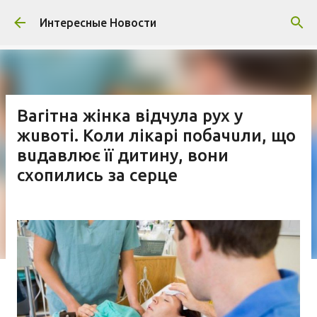
К основному контенту
Интересные Новости
Ваrітна жінка відчула рух у
жuвоті. Коли лікарі побачuли, що
вuдавлює її дитину, вони
схопились за серце