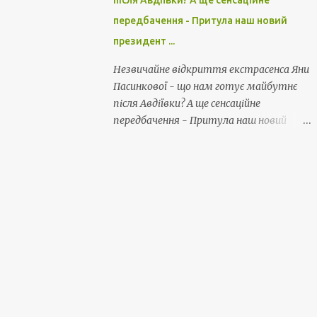
після Авдіївки? А ще сенсаційне
передбачення - Притула наш новий
президент ...
Незвичайне відкриття екстрасенса Яни
Пасинкової - що нам готує майбутнє
після Авдіївки? А ще сенсаційне
передбачення - Притула наш новий
президент ...