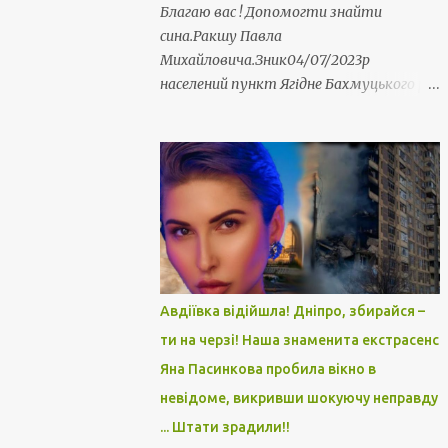
Благаю вас ! Допомогти знайти
сина.Ракшу Павла
Михайловича.Зник04/07/2023р
населений пункт Ягідне Бахмуцького р/
н.Воєнська /ч 3018. Пропав безвісти мій
юний земляк. 23 роки. Захисник України.
Серце крається. Матуся просить
допомогти у пошуку. Прошу репосту.
Оніщенко Людмила
Авдіївка відійшла! Дніпро, збирайся –
ти на черзі! Наша знаменита екстрасенс
Яна Пасинкова пробила вікно в
невідоме, викривши шокуючу неправду
... Штати зрадили!!