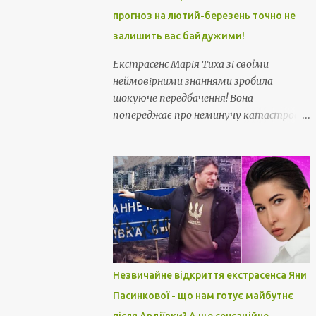
прогноз на лютий-березень точно не
залишить вас байдужими!
Екстрасенс Марія Тиха зі своїми
неймовірними знаннями зробила
шокуюче передбачення! Вона
попереджає про неминучу катастрофу
і хитрощі, які нависли над нами ... Звідти
нас чекає смертельна небезпека... Її
прогноз на лютий-березень точно не
залишить вас байдужими!
Незвичайне відкриття екстрасенса Яни
Пасинкової - що нам готує майбутнє