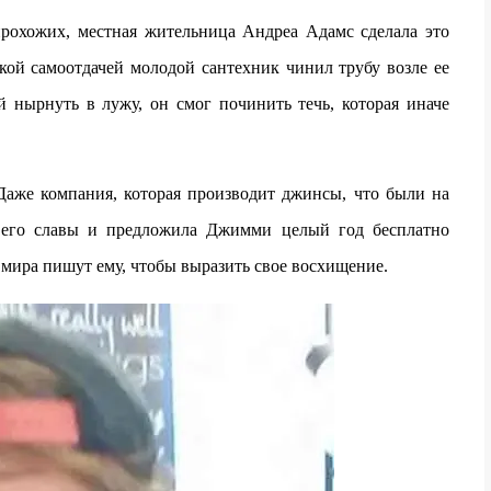
охожих, местная жительница Андреа Адамс сделала это
акой самоотдачей молодой сантехник чинил трубу возле ее
ой нырнуть в лужу, он смог починить течь, которая иначе
 Даже компания, которая производит джинсы, что были на
го его славы и предложила Джимми целый год бесплатно
мира пишут ему, чтобы выразить свое восхищение.