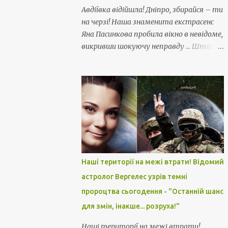
Авдіївка відійшла! Дніпро, збирайся – ти
на черзі! Наша знаменита екстрасенс
Яна Пасинкова пробила вікно в невідоме,
викривши шокуючу неправду ... Штати
зрадили!!
Наші території на межі втрати! Відомий
астролог Вергелес узрів темні
пророцтва сьогодення - "Останній шанс
для змін, інакше... розруха!"
Наші території на межі втрати!