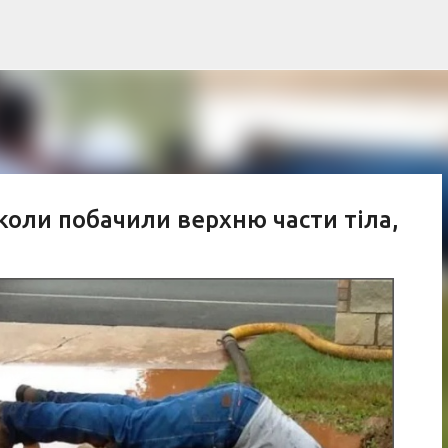
К основному контенту
коли побачили верхню части тіла,