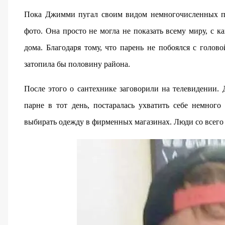
Пока Джимми пугал своим видом немногочисленных пр
фото. Она просто не могла не показать всему миру, с к
дома. Благодаря тому, что парень не побоялся с голов
затопила бы половину района.
После этого о сантехнике заговорили на телевидении.
парне в тот день, постаралась ухватить себе немно
выбирать одежду в фирменных магазинах. Люди со всего 