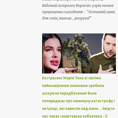
Відомий астролог Вергелес узрів темні
пророцтва сьогодення - "Останній шанс
для змін, інакше... розруха!"
Екстрасенс Марія Тиха зі своїми
неймовірними знаннями зробила
шокуюче передбачення! Вона
попереджає про неминучу катастрофу і
хитрощі, які нависли над нами ... Звідти
нас чекає смертельна небезпека... Її