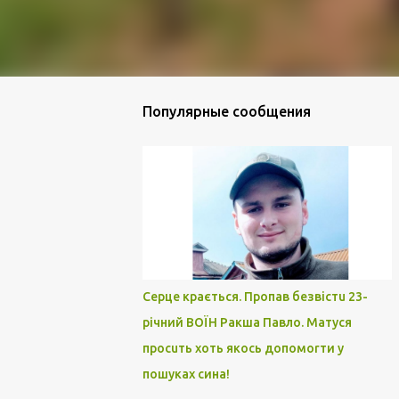
Популярные сообщения
Серце крається. Пропав безвістu 23-
річний ВОЇН Ракша Павло. Матуся
просuть хоть якось допомоrти у
пошуках сина!