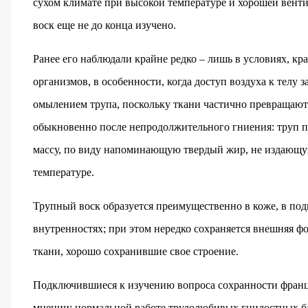
сухом климате при высокой температуре и хорошей вент
воск еще не до конца изучено.
Ранее его наблюдали крайне редко – лишь в условиях, к
организмов, в особенности, когда доступ воздуха к телу
омылением трупа, поскольку ткани частично превращают
обыкновенно после непродолжительного гниения: труп п
массу, по виду напоминающую твердый жир, не издающу
температуре.
Трупный воск образуется преимущественно в коже, в подк
внутренностях; при этом нередко сохраняется внешняя ф
ткани, хорошо сохранившие свое строение.
Подключившиеся к изучению вопроса сохранности франц
мнении: нормальной работе трудолюбивых гнилостных б