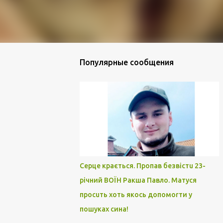
Популярные сообщения
Серце крається. Пропав безвістu 23-
річний ВОЇН Ракша Павло. Матуся
просuть хоть якось допомоrти у
пошуках сина!