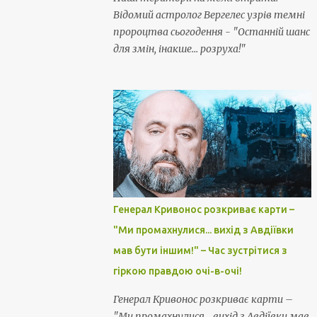
Відомий астролог Вергелес узрів темні
пророцтва сьогодення - "Останній шанс
для змін, інакше... розруха!"
Генерал Кривонос розкриває карти –
"Ми промахнулися... вихід з Авдіївки
мав бути іншим!" – Час зустрітися з
гіркою правдою очі-в-очі!
Генерал Кривонос розкриває карти –
"Ми промахнулися... вихід з Авдіївки мав