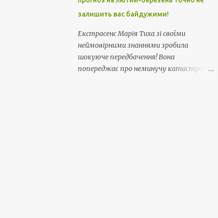
прогноз на лютий-березень точно не
залишить вас байдужими!
Екстрасенс Марія Тиха зі своїми
неймовірними знаннями зробила
шокуюче передбачення! Вона
попереджає про неминучу катастрофу
і хитрощі, які нависли над нами ... Звідти
нас чекає смертельна небезпека... Її
прогноз на лютий-березень точно не
залишить вас байдужими!