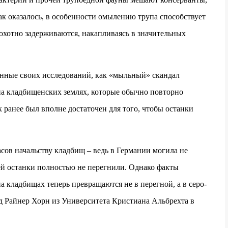
к оказалось, в особенности омылению трупа способствует
охотно задерживаются, накапливаясь в значительных
анные своих исследований, как «мыльный» скандал
 на кладбищенских землях, которые обычно повторно
к ранее был вполне достаточен для того, чтобы останки
ов начальству кладбищ – ведь в Германии могила не
ей останки полностью не перегнили. Однако факты
 кладбищах теперь превращаются не в перегной, а в серо-
д Райнер Хорн из Университета Кристиана Альбрехта в