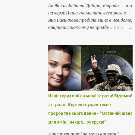
Авдіївка відійшла! Дніпро, збирайся – ти
на черзі! Наша знаменита екстрасенс
Яна Пасинкова пробила вікно в невідоме,
викривши шокуючу неправду ... Штати
зрадили!!
Наші території на межі втрати! Відомий
астролог Вергелес узрів темні
пророцтва сьогодення - "Останній шанс
для змін, інакше... розруха!"
Наші території на межі втрати!