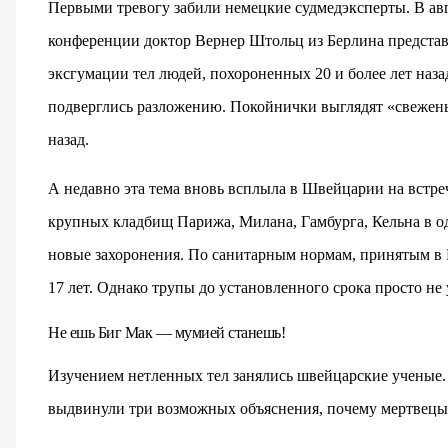
Первыми тревогу забили немецкие судмедэксперты. В ав
конференции доктор Вернер Штольц из Берлина представи
эксгумации тел людей, похороненных 20 и более лет назад
подверглись разложению. Покойнички выглядят «свежень
назад.
А недавно эта тема вновь всплыла в Швейцарии на встре
крупных кладбищ Парижа, Милана, Гамбурга, Кельна в оди
новые захоронения. По санитарным нормам, принятым в 
17 лет. Однако трупы до установленного срока просто не 
Не ешь Биг Мак — мумией станешь!
Изучением нетленных тел занялись швейцарские ученые.
выдвинули три возможных объяснения, почему мертвецы н