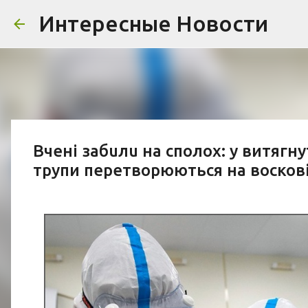
Интересные Новости
Вчені забuлu на сполох: у витягн
трупи перетворюються на воскові