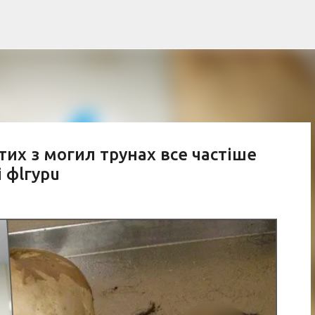
К основному контенту
утих з могил трунаx все частіше
 фlгурu