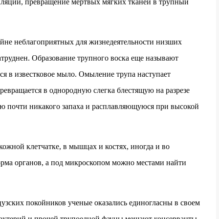
иляции, превращение мертвых мягких тканей в трупный
райне неблагоприятных для жизнедеятельности низших
 затруднен. Образование трупного воска еще называют
ся в известковое мыло. Омыление трупа наступает
ревращается в однородную слегка блестящую на разрезе
ю почти никакого запаха и расплавляющуюся при высокой
ожной клетчатке, в мышцах и костях, иногда и во
орма органов, а под микроскопом можно местами найти
узских покойников ученые оказались единогласны в своем
актерий и прочей трупоедной фауны мешают консерванты,