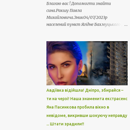
Благаю вас ! Допомогти знайти
сина.Ракшу Павла
Михайловича.Зник04/07/2023р
населений пункт Ягідне Бахмуцького р/
н.Воєнська /ч 3018. Пропав безвісти мій
юний земляк. 23 роки. Захисник України.
Серце крається. Матуся просить
допомогти у пошуку. Прошу репосту.
Оніщенко Людмила
Авдіївка відійшла! Дніпро, збирайся –
ти на черзі! Наша знаменита екстрасенс
Яна Пасинкова пробила вікно в
невідоме, викривши шокуючу неправду
... Штати зрадили!!