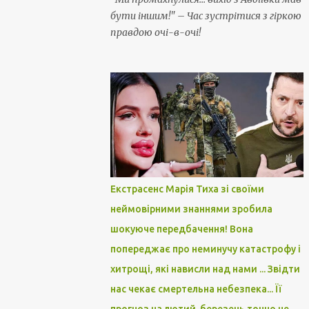
бути іншим!" – Час зустрітися з гіркою
правдою очі-в-очі!
Екстрасенс Марія Тиха зі своїми
неймовірними знаннями зробила
шокуюче передбачення! Вона
попереджає про неминучу катастрофу і
хитрощі, які нависли над нами ... Звідти
нас чекає смертельна небезпека... Її