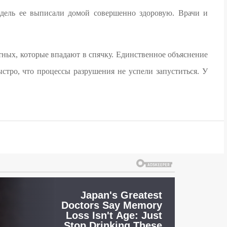
недель ее выписали домой совершенно здоровую. Врачи и
тных, которые впадают в спячку. Единственное объяснение
стро, что процессы разрушения не успели запуститься. У