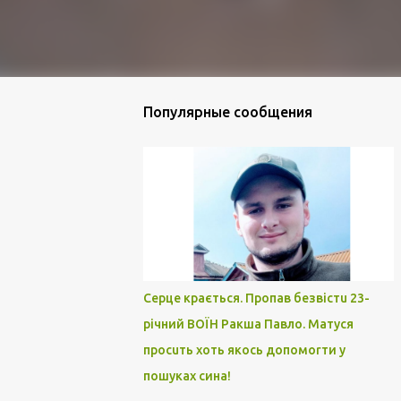
Популярные сообщения
Серце крається. Пропав безвістu 23-
річний ВОЇН Ракша Павло. Матуся
просuть хоть якось допомоrти у
пошуках сина!