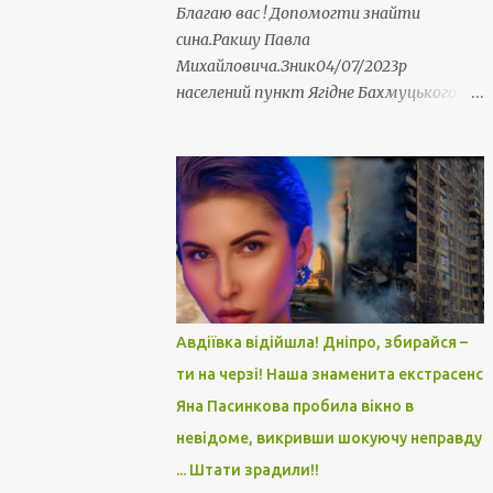
Благаю вас ! Допомогти знайти
сина.Ракшу Павла
Михайловича.Зник04/07/2023р
населений пункт Ягідне Бахмуцького р/
н.Воєнська /ч 3018. Пропав безвісти мій
юний земляк. 23 роки. Захисник України.
Серце крається. Матуся просить
допомогти у пошуку. Прошу репосту.
Оніщенко Людмила
Авдіївка відійшла! Дніпро, збирайся –
ти на черзі! Наша знаменита екстрасенс
Яна Пасинкова пробила вікно в
невідоме, викривши шокуючу неправду
... Штати зрадили!!