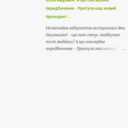
після Авдіївки? А ще сенсаційне
передбачення - Притула наш новий
президент ...
Незвичайне відкриття екстрасенса Яни
Пасинкової - що нам готує майбутнє
після Авдіївки? А ще сенсаційне
передбачення - Притула наш новий
президент ...