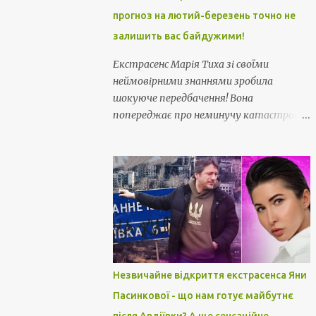
прогноз на лютий-березень точно не
залишить вас байдужими!
Екстрасенс Марія Тиха зі своїми
неймовірними знаннями зробила
шокуюче передбачення! Вона
попереджає про неминучу катастрофу
і хитрощі, які нависли над нами ... Звідти
нас чекає смертельна небезпека... Її
прогноз на лютий-березень точно не
залишить вас байдужими!
Незвичайне відкриття екстрасенса Яни
Пасинкової - що нам готує майбутнє