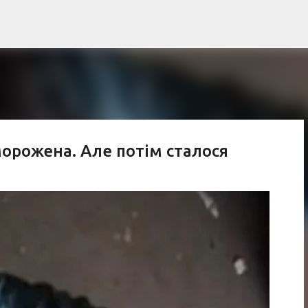
К основному контенту
морожена. Але потім сталося