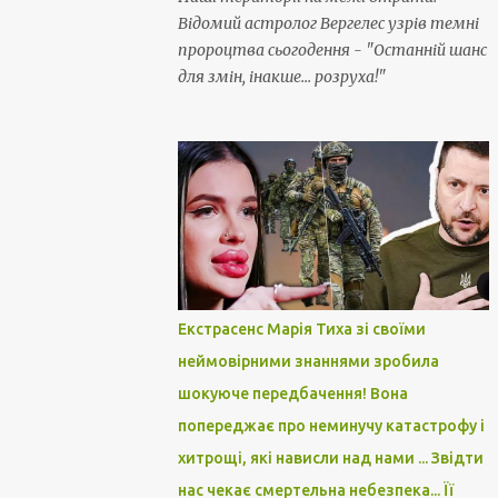
Відомий астролог Вергелес узрів темні
пророцтва сьогодення - "Останній шанс
для змін, інакше... розруха!"
Екстрасенс Марія Тиха зі своїми
неймовірними знаннями зробила
шокуюче передбачення! Вона
попереджає про неминучу катастрофу і
хитрощі, які нависли над нами ... Звідти
нас чекає смертельна небезпека... Її