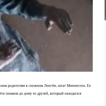
своим родителям в снежном Ленгби, штат Миннесота. Ее
йти пешком до дому ее друзей, который находился