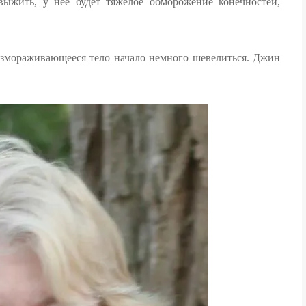
ыжить, у нее будет тяжелое обморожение конечностей,
азмораживающееся тело начало немного шевелиться. Джин