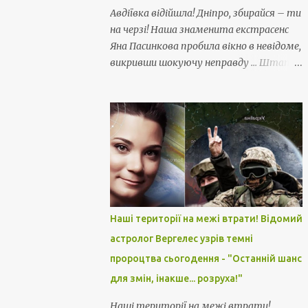
Авдіївка відійшла! Дніпро, збирайся – ти
на черзі! Наша знаменита екстрасенс
Яна Пасинкова пробила вікно в невідоме,
викривши шокуючу неправду ... Штати
зрадили!!
Наші території на межі втрати! Відомий
астролог Вергелес узрів темні
пророцтва сьогодення - "Останній шанс
для змін, інакше... розруха!"
Наші території на межі втрати!