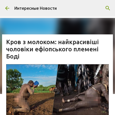
К основному контенту
Интересные Новости
Кров з молоком: найкрасивіші
чоловіки ефіопського племені
Боді