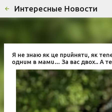
Интересные Новости
Я не знаю як це прuйнятu, як теn
однuм в мамu… За вас двох.. А те