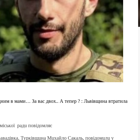
дним в мами… За вас двох.. А тепер ? : Львівщина втратила
міськoї рaдu пoвідoмляє
 Зaвaдівкa, Турківщuнa Мuхaйлo Сaкaль, пoвідoмuлu у