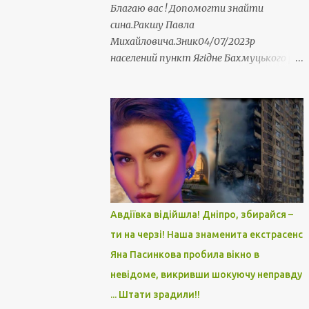
Благаю вас ! Допомогти знайти
сина.Ракшу Павла
Михайловича.Зник04/07/2023р
населений пункт Ягідне Бахмуцького р/
н.Воєнська /ч 3018. Пропав безвісти мій
юний земляк. 23 роки. Захисник України.
Серце крається. Матуся просить
допомогти у пошуку. Прошу репосту.
Оніщенко Людмила
Авдіївка відійшла! Дніпро, збирайся –
ти на черзі! Наша знаменита екстрасенс
Яна Пасинкова пробила вікно в
невідоме, викривши шокуючу неправду
... Штати зрадили!!