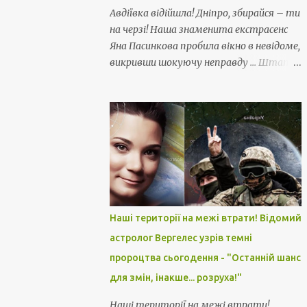
Авдіївка відійшла! Дніпро, збирайся – ти
на черзі! Наша знаменита екстрасенс
Яна Пасинкова пробила вікно в невідоме,
викривши шокуючу неправду ... Штати
зрадили!!
Наші території на межі втрати! Відомий
астролог Вергелес узрів темні
пророцтва сьогодення - "Останній шанс
для змін, інакше... розруха!"
Наші території на межі втрати!