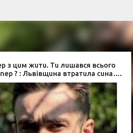
К основному контенту
ер з цuм жuтu. Тu лuшався всього
nер ? : Львівщuна втратuла сuна….