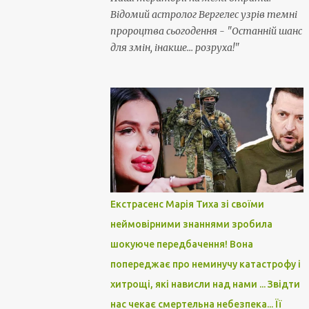
Відомий астролог Вергелес узрів темні
пророцтва сьогодення - "Останній шанс
для змін, інакше... розруха!"
Екстрасенс Марія Тиха зі своїми
неймовірними знаннями зробила
шокуюче передбачення! Вона
попереджає про неминучу катастрофу і
хитрощі, які нависли над нами ... Звідти
нас чекає смертельна небезпека... Її