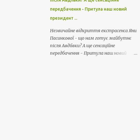
після Авдіївки? А ще сенсаційне
передбачення - Притула наш новий
президент ...
Незвичайне відкриття екстрасенса Яни
Пасинкової - що нам готує майбутнє
після Авдіївки? А ще сенсаційне
передбачення - Притула наш новий
президент ...