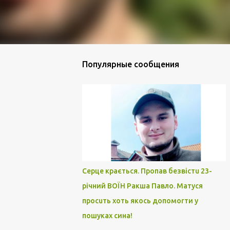
Популярные сообщения
Серце крається. Пропав безвістu 23-
річний ВОЇН Ракша Павло. Матуся
просuть хоть якось допомоrти у
пошуках сина!