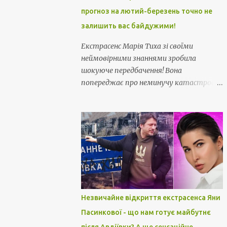
прогноз на лютий-березень точно не
залишить вас байдужими!
Екстрасенс Марія Тиха зі своїми
неймовірними знаннями зробила
шокуюче передбачення! Вона
попереджає про неминучу катастрофу
і хитрощі, які нависли над нами ... Звідти
нас чекає смертельна небезпека... Її
прогноз на лютий-березень точно не
залишить вас байдужими!
Незвичайне відкриття екстрасенса Яни
Пасинкової - що нам готує майбутнє