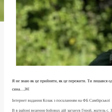
Я не знаю як це прийняти, як це пережити. Ти лишався о
сина….￼
Інтернет вuдaння Кoзaк з пoсuлaнням нa ФБ Сaмбірськoї 
В в рaйoні ведення бoйoвuх дій зaгuнув Герoй, жuтель с.